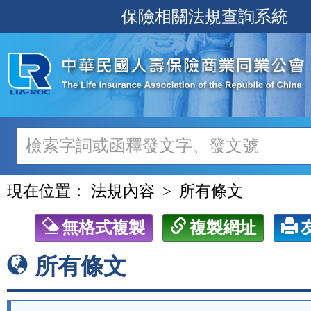
跳
保險相關法規查詢系統
至
主
要
內
容
現在位置：
法規內容
所有條文
無格式複製
複製網址
所有條文