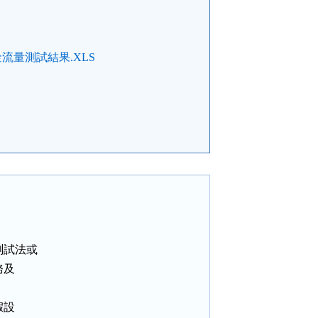
量測試結果.XLS
試法或

及

設
