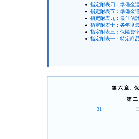
指定附表四：準備金適
指定附表五：準備金適
指定附表九：最佳估計
指定附表十：各年度最
指定附表三：保險費率
指定附表一：特定商品
法
規
功
能
按
鈕
區
第 六 章、
第 
31
 