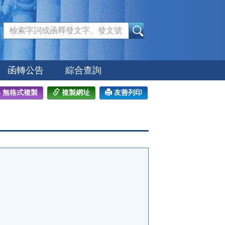
:::
函轉公告
綜合查詢
無格式複製
複製網址
友善列印