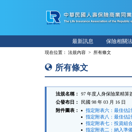
跳
至
主
要
內
最新訊息
保險相關
容
:::
現在位置：
法規內容
所有條文
所有條文
法規名稱：
97 年度人身保險業精
公發布日：
民國 98 年 03 月 16 日
附件圖表：
指定附表六：最佳估計
指定附表八：最佳估計
指定附表七：投資組合
指定附表二：納入準備