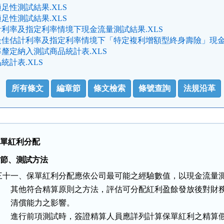
足性測試結果.XLS
足性測試結果.XLS
利率及指定利率情境下現金流量測試結果.XLS
佳估計利率及指定利率情境下「特定複利增額型終身壽險」現金流
釐定納入測試商品統計表.XLS
統計表.XLS
所有條文
編章節
條文檢索
條號查詢
法規沿革
保單紅利分配
二 節、測試方法
三十一、保單紅利分配應依公司最可能之經驗數值，以現金流量測
        其他符合精算原則之方法，評估可分配紅利盈餘發放後對財務
       清償能力之影響。

        進行前項測試時，簽證精算人員應詳列計算保單紅利之精算假