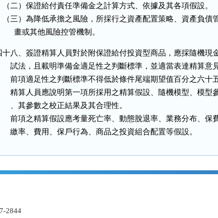
    （二）保證給付責任準備金之計算方式、依據及其各項假設。

    （三）為降低承擔之風險，所採行之資產配置策略、資產負債管
         畫或其他風險控管機制。
四十八、簽證精算人員對於附保證給付投資型商品，應採隨機現金
        試法，且載明準備金適足性之判斷標準，並適當表達精算意見
        前項適足性之判斷標準不得低於條件尾端期望值百分之六十五
        精算人員應說明第一項所採用之精算假設、隨機模型、模型參
        、其參數之校正結果及其合理性。

        前項之精算假設應考量死亡率、動態脫退率、業務分布、保費
        繳率、費用、保戶行為、商品之投資組合配置等假設。
-2844