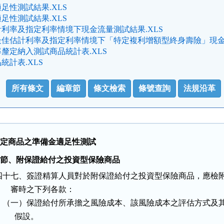
足性測試結果.XLS
足性測試結果.XLS
利率及指定利率情境下現金流量測試結果.XLS
佳估計利率及指定利率情境下「特定複利增額型終身壽險」現金流
釐定納入測試商品統計表.XLS
統計表.XLS
所有條文
編章節
條文檢索
條號查詢
法規沿革
、特定商品之準備金適足性測試
四 節、附保證給付之投資型保險商品
四十七、簽證精算人員對於附保證給付之投資型保險商品，應檢附
       審時之下列各款：

    （一）保證給付所承擔之風險成本、該風險成本之評估方式及其
         假設。
