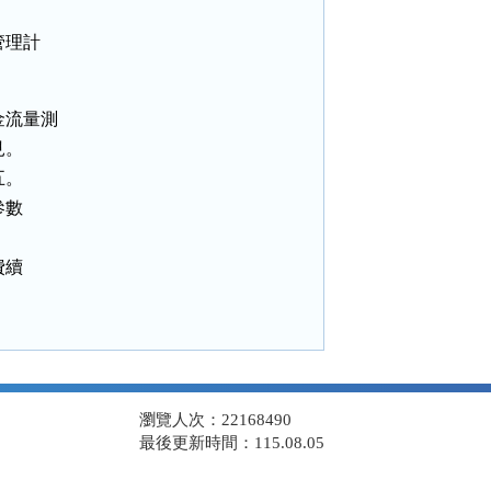
理計

流量測

。

。

數

續

瀏覽人次：22168490
最後更新時間：115.08.05