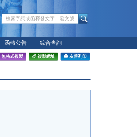
:::
函轉公告
綜合查詢
無格式複製
複製網址
友善列印