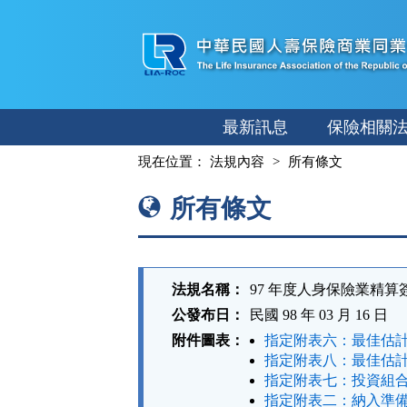
跳
至
主
要
內
最新訊息
保險相關
容
:::
現在位置：
法規內容
所有條文
所有條文
法規名稱：
97 年度人身保險業精
公發布日：
民國 98 年 03 月 16 日
附件圖表：
指定附表六：最佳估計
指定附表八：最佳估計
指定附表七：投資組合
指定附表二：納入準備