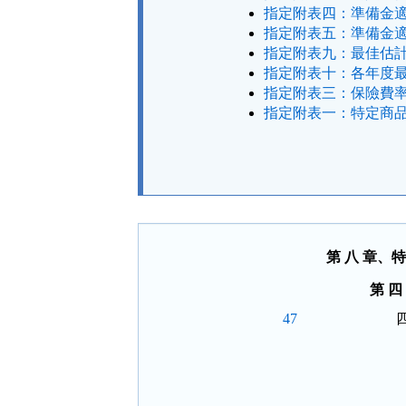
指定附表四：準備金適
指定附表五：準備金適
指定附表九：最佳估計
指定附表十：各年度最
指定附表三：保險費率
指定附表一：特定商品
法
規
功
能
按
鈕
區
第 八 章
第 
47
 
 