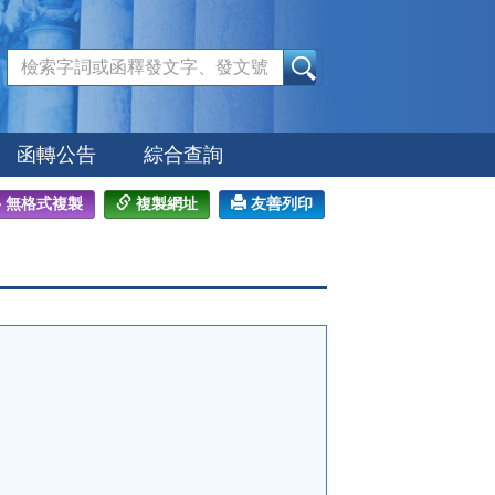
:::
函轉公告
綜合查詢
無格式複製
複製網址
友善列印