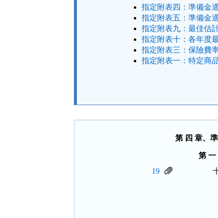
指定附表四：準備金適
指定附表五：準備金適
指定附表九：最佳估計
指定附表十：各年度最
指定附表三：保險費率
指定附表一：特定商品
法
規
功
能
按
鈕
區
第 四 章、
第 
19