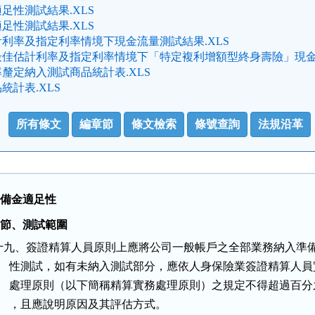
足性測試結果.XLS
足性測試結果.XLS
利率及指定利率情境下現金流量測試結果.XLS
佳估計利率及指定利率情境下「特定複利增額型終身壽險」現金流
釐定納入測試商品統計表.XLS
統計表.XLS
所有條文
編章節
條文檢索
條號查詢
法規沿革
準備金適足性
一 節、測試範圍
十九、簽證精算人員原則上應將公司一般帳戶之全部業務納入準備
      性測試，如有未納入測試部分，應依人身保險業簽證精算人員
      處理原則（以下簡稱精算實務處理原則）之規定不得超過百分
      ，且應說明原因及其評估方式。
