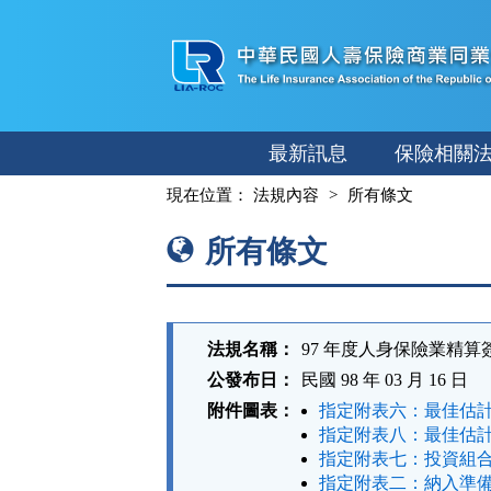
跳
至
主
要
內
最新訊息
保險相關
容
:::
現在位置：
法規內容
所有條文
所有條文
法規名稱：
97 年度人身保險業精
公發布日：
民國 98 年 03 月 16 日
附件圖表：
指定附表六：最佳估計
指定附表八：最佳估計
指定附表七：投資組合
指定附表二：納入準備