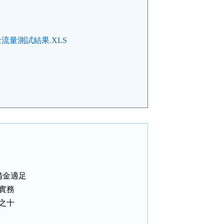
量測試結果.XLS
金適足

實務

之十
