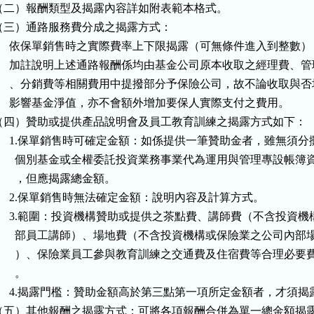
（二）報酬類型及揭露內容詳如附表範本格式。

（三）通路服務費分成之揭露方式：

      依保單銷售時之實際費率上下限揭露（可無條件進入到整數）
      加註說明上述通路報酬係均由基金公司原本收取之經理費、管
      、分銷費等相關費用中提撥部分予保險公司，故不論收取與否
      影響基金淨值，亦不會額外增加要保人實際支付之費用。

（四）贊助或提供產品說明會及員工教育訓練之揭露方式如下：

      1.保單銷售時可確定金額：如係提供一筆贊助金者，雖無須分攤
        個別基金或全權委託投資業務事業代為運用與管理專設帳簿資
       ，但應揭露總金額。

      2.保單銷售時無法確定金額：說明內容及計算方式。

      3.範圍：投資機構贊助或提供之茶點費、講師費（不含投資機構
        部員工講師）、場地費（不含投資機構或保險業之公司內部場
        ）、保險業員工參與教育訓練之交通費及住宿費等合理必要費
      。

      4.揭露門檻：贊助金額高於第三點第一項所定金額者，才須揭露
（五）其他報酬之揭露方式：可將各項報酬合併為單一總金額揭露