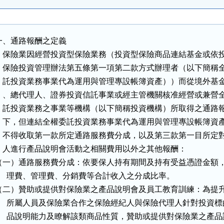
一、通路報酬之定義

    保險業因經營投資型保險業務（投資型保險商品連結基金或依投
    保險投資管理辦法第五條第一項第二款方式辦理者（以下簡稱全
    託投資業務事業代為運用與管理專設帳簿資產））而從境外基金
    、總代理人、證券投資信託事業或經主管機關核准經營或兼營全
    託投資業務之事業等機構（以下簡稱投資機構）所取得之通路報
    下，但連結全權委託投資業務事業代為運用與管理專設帳簿資產
    不得收取第一款所定通路服務費分成，以及第三款第一目所定對
    人進行產品說明會活動之相關費用以外之其他報酬：

（一）通路服務費分成：依要保人持有期間及持有受益憑證金額，
      理費、管理費、分銷費等合計收入之分成比率。

（二）贊助或提供對保險業之產品說明會及員工教育訓練：為提升
      所屬人員及保險業合作之保險經紀人與保險代理人針對投資標
      品說明能力及瞭解該類商品性質，贊助或提供對保險業之產品