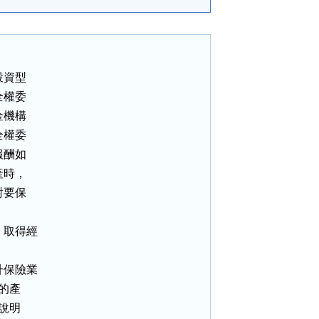
資型

權委

機構

權委

酬如

時，

要保

取得經

保險業

的產

說明
