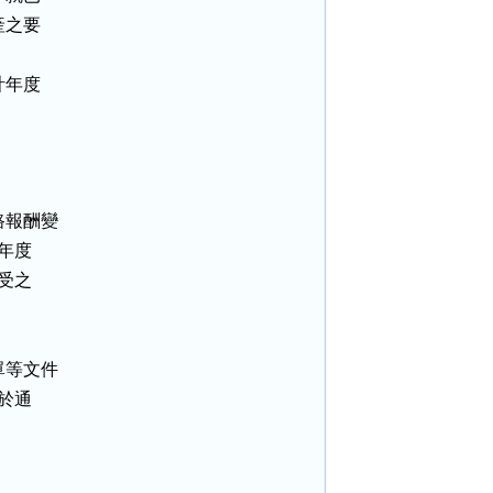
之要

年度

報酬變

年度

受之

等文件

於通
