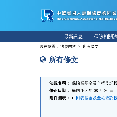
跳
至
主
要
內
最新訊息
保險相關
容
:::
現在位置：
法規內容
所有條文
所有條文
法規名稱：
保險業基金及全權委託
修正日期：
民國 108 年 08 月 30 日
附件圖表：
附表基金及全權委託投
法
規
功