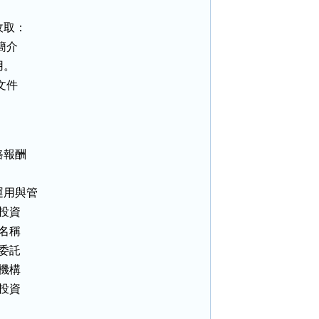
取：

介

。

件

報酬

用與管

投資

名稱

委託

機構

投資
