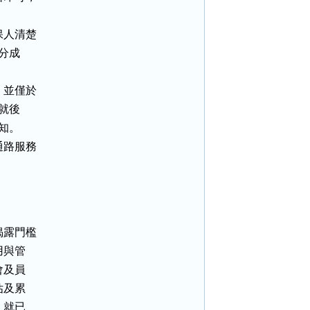
人清楚

分成

並僅於

就後

知。

路服務

    

與管

及員

及累

就已
