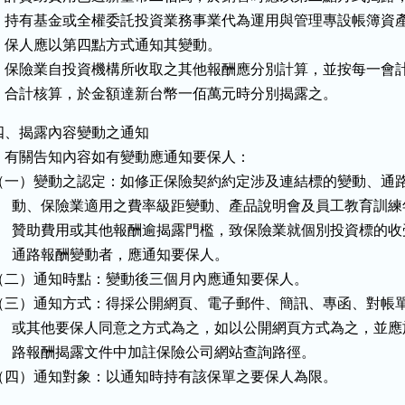
    持有基金或全權委託投資業務事業代為運用與管理專設帳簿資產
    保人應以第四點方式通知其變動。

    保險業自投資機構所收取之其他報酬應分別計算，並按每一會計
    合計核算，於金額達新台幣一佰萬元時分別揭露之。
四、揭露內容變動之通知

    有關告知內容如有變動應通知要保人：

（一）變動之認定：如修正保險契約約定涉及連結標的變動、通路
      動、保險業適用之費率級距變動、產品說明會及員工教育訓練
      贊助費用或其他報酬逾揭露門檻，致保險業就個別投資標的收
      通路報酬變動者，應通知要保人。

（二）通知時點：變動後三個月內應通知要保人。

（三）通知方式：得採公開網頁、電子郵件、簡訊、專函、對帳單
      或其他要保人同意之方式為之，如以公開網頁方式為之，並應
      路報酬揭露文件中加註保險公司網站查詢路徑。

（四）通知對象：以通知時持有該保單之要保人為限。