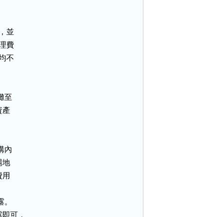
，並

理費

均不

至

產

內

地

用

。

即可，
