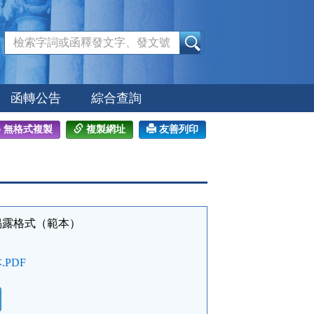
:::
函轉公告
綜合查詢
無格式複製
複製網址
友善列印
揭露格式（範本）
PDF