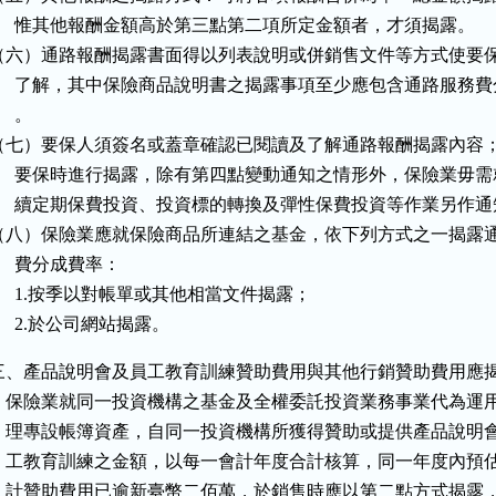
      惟其他報酬金額高於第三點第二項所定金額者，才須揭露。

（六）通路報酬揭露書面得以列表說明或併銷售文件等方式使要保
      了解，其中保險商品說明書之揭露事項至少應包含通路服務費
    。

（七）要保人須簽名或蓋章確認已閱讀及了解通路報酬揭露內容；
      要保時進行揭露，除有第四點變動通知之情形外，保險業毋需
      續定期保費投資、投資標的轉換及彈性保費投資等作業另作通
（八）保險業應就保險商品所連結之基金，依下列方式之一揭露通
     費分成費率：

      1.按季以對帳單或其他相當文件揭露；

     2.於公司網站揭露。
三、產品說明會及員工教育訓練贊助費用與其他行銷贊助費用應揭露門檻
    保險業就同一投資機構之基金及全權委託投資業務事業代為運用
    理專設帳簿資產，自同一投資機構所獲得贊助或提供產品說明會
    工教育訓練之金額，以每一會計年度合計核算，同一年度內預估
    計贊助費用已逾新臺幣二佰萬，於銷售時應以第二點方式揭露，