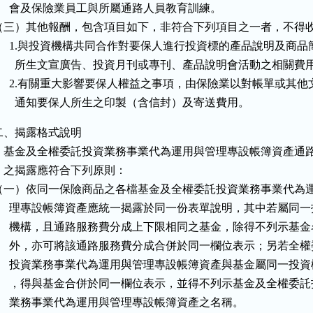
      會及保險業員工與所屬通路人員教育訓練。

（三）其他報酬，包含項目如下，非符合下列項目之一者，不得收
      1.與投資機構共同合作對要保人進行投資標的產品說明及商品簡
        所生文宣廣告、投資月刊或專刊、產品說明會活動之相關費用
      2.有關重大影響要保人權益之事項，由保險業以對帳單或其他文
        通知要保人所生之印製（含信封）及寄送費用。
二、揭露格式說明

    基金及全權委託投資業務事業代為運用與管理專設帳簿資產通路
    之揭露應符合下列原則：

（一）依同一保險商品之各檔基金及全權委託投資業務事業代為運
      理專設帳簿資產應統一揭露於同一份表單說明，其中若屬同一
      機構，且通路服務費分成上下限相同之基金，除得不列示基金
      外，亦可將該通路服務費分成合併於同一欄位表示；另若全權
      投資業務事業代為運用與管理專設帳簿資產與基金屬同一投資
      ，得與基金合併於同一欄位表示，並得不列示基金及全權委託
      業務事業代為運用與管理專設帳簿資產之名稱。
