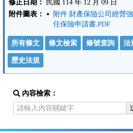
修正日期：
民國 114 年 12 月 09 日
附件圖表：
附件 財產保險公司經營
任保險申請書.PDF
法
所有條文
條文檢索
條號查詢
法
規
功
歷史法規
能
按
鈕
內容檢索：
區