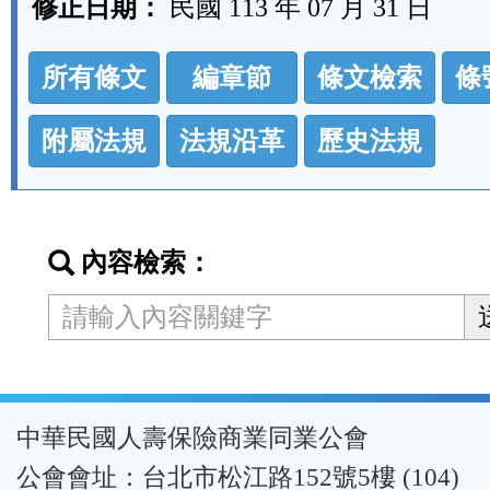
修正日期：
民國 113 年 07 月 31 日
法
所有條文
編章節
條文檢索
條
規
功
附屬法規
法規沿革
歷史法規
能
按
鈕
內容檢索：
區
:::
中華民國人壽保險商業同業公會
公會會址：台北市松江路152號5樓 (104)