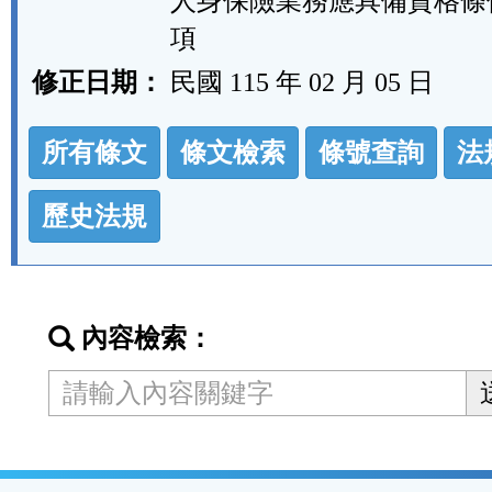
人身保險業務應具備資格條
項
修正日期：
民國 115 年 02 月 05 日
法
所有條文
條文檢索
條號查詢
法
規
功
歷史法規
能
按
鈕
內容檢索：
區