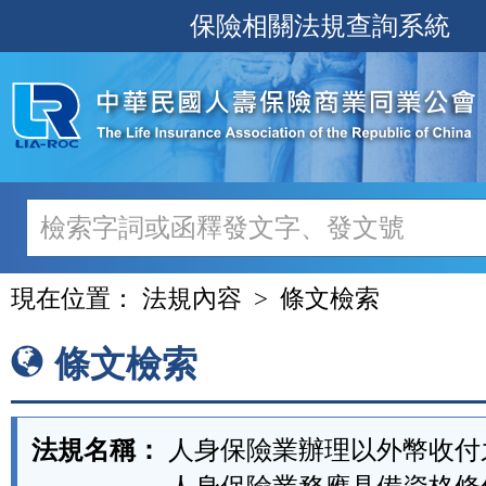
跳
保險相關法規查詢系統
至
主
要
內
容
現在位置：
法規內容
條文檢索
條文檢索
法規名稱：
人身保險業辦理以外幣收付