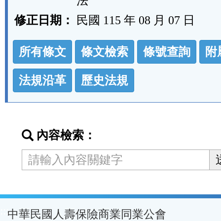
法
修正日期：
民國 115 年 08 月 07 日
法
所有條文
條文檢索
條號查詢
附
規
功
法規沿革
歷史法規
能
按
鈕
內容檢索：
區
:::
中華民國人壽保險商業同業公會