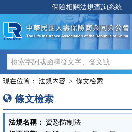
跳
保險相關法規查詢系統
至
主
要
內
容
現在位置：
法規內容
條文檢索
條文檢索
法規名稱：
資恐防制法