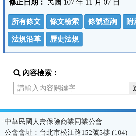
修正日期：
民國 107 年 11 月 07 日
法
所有條文
條文檢索
條號查詢
附
規
功
法規沿革
歷史法規
能
按
鈕
內容檢索：
區
:::
中華民國人壽保險商業同業公會
公會會址：台北市松江路152號5樓 (104)