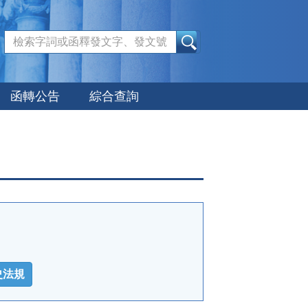
:::
函轉公告
綜合查詢
史法規