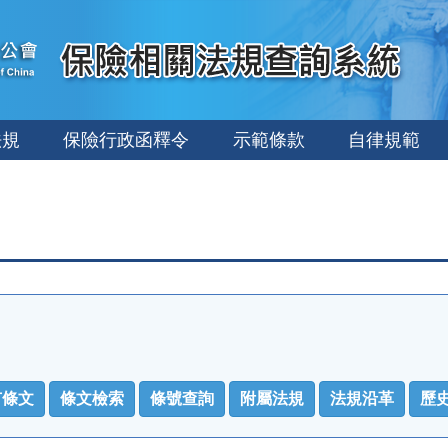
法規
保險行政函釋令
示範條款
自律規範
有條文
條文檢索
條號查詢
附屬法規
法規沿革
歷