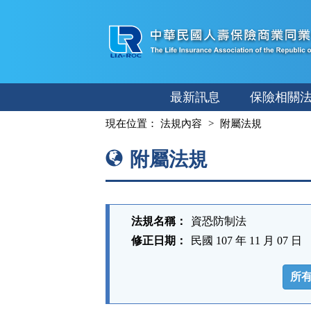
跳
至
主
要
內
最新訊息
保險相關
容
:::
現在位置：
法規內容
附屬法規
附屬法規
法規名稱：
資恐防制法
修正日期：
民國 107 年 11 月 07 日
法
規
所
功
能