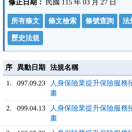
修正日期：
民國 115 年 03 月 27 日
法
所有條文
條文檢索
條號查詢
法
規
功
歷史法規
能
按
鈕
序
異動日期
法規名稱
區
1.
097.09.23
人身保險業提升保險服務
畫
2.
099.04.13
人身保險業提升保險服務
畫