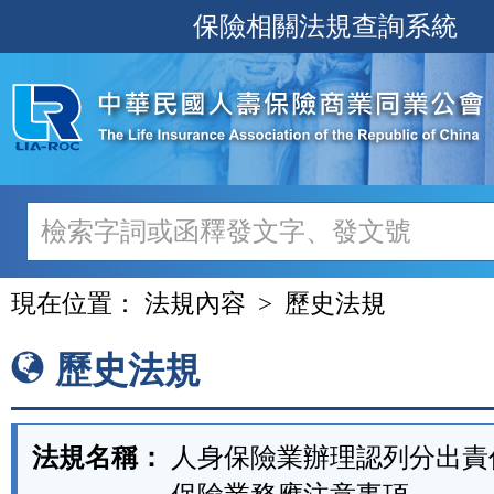
跳
保險相關法規查詢系統
至
主
要
內
容
現在位置：
法規內容
歷史法規
歷史法規
法規名稱：
人身保險業辦理認列分出責