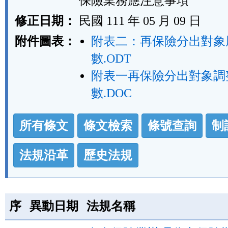
保險業務應注意事項
修正日期：
民國 111 年 05 月 09 日
附件圖表：
附表二：再保險分出對象
數.ODT
附表一再保險分出對象調
數.DOC
法
所有條文
條文檢索
條號查詢
制
規
功
法規沿革
歷史法規
能
按
鈕
序
異動日期
法規名稱
區