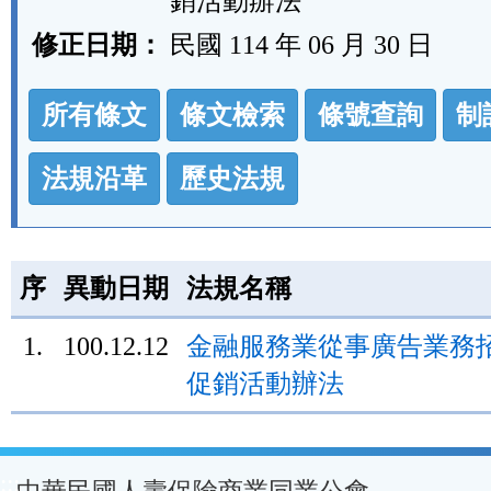
銷活動辦法
修正日期：
民國 114 年 06 月 30 日
法
所有條文
條文檢索
條號查詢
制
規
功
法規沿革
歷史法規
能
按
鈕
序
異動日期
法規名稱
區
1.
100.12.12
金融服務業從事廣告業務
促銷活動辦法
:::