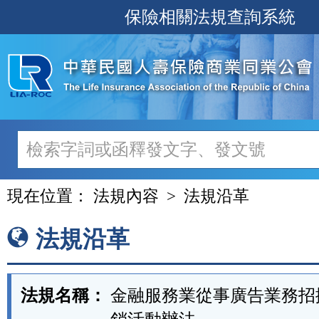
跳
保險相關法規查詢系統
至
主
要
內
容
現在位置：
法規內容
法規沿革
法規沿革
法規名稱：
金融服務業從事廣告業務招