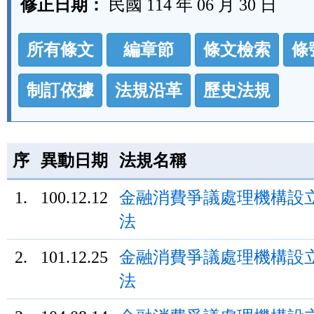
修正日期：
民國 114 年 06 月 30 日
法
所有條文
編章節
條文檢索
條
規
功
制訂依據
法規沿革
歷史法規
能
按
鈕
序
異動日期
法規名稱
區
1.
100.12.12
金融消費爭議處理機構設
法
2.
101.12.25
金融消費爭議處理機構設
法