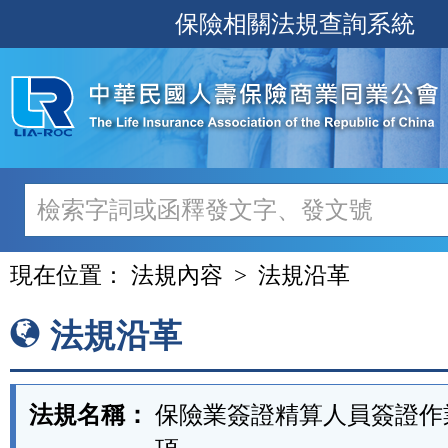
跳
保險相關法規查詢系統
至
主
要
內
容
現在位置：
法規內容
法規沿革
法規沿革
法規名稱：
保險業簽證精算人員簽證作