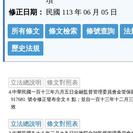
項
修正日期：
民國 113 年 06 月 05 日
法
所有條文
條文檢索
條號查詢
法
規
功
歷史法規
能
按
鈕
立法總說明
條文對照表
區
4.中華民國一百十三年六月五日金融監督管理委員會金管保財字第
  917681  號令修正發布全文 8  點；並自一百十三年十二月
立法總說明
條文對照表