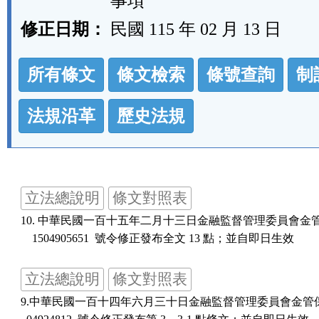
事項
修正日期：
民國 115 年 02 月 13 日
法
所有條文
條文檢索
條號查詢
制
規
功
法規沿革
歷史法規
能
按
鈕
立法總說明
條文對照表
區
10. 中華民國一百十五年二月十三日金融監督管理委員會金管保
    1504905651  號令修正發布全文 13 點；並自即日生效
立法總說明
條文對照表
9.中華民國一百十四年六月三十日金融監督管理委員會金管保財