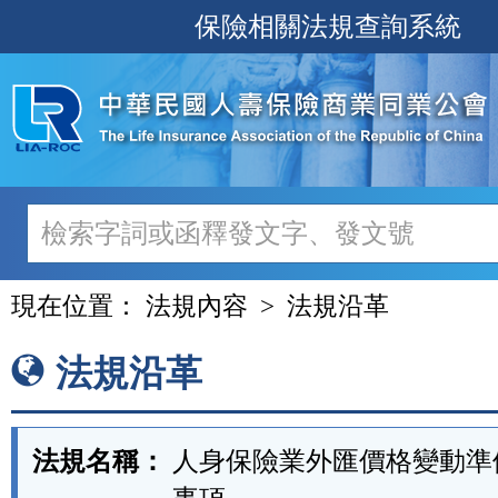
跳
保險相關法規查詢系統
至
主
要
內
容
現在位置：
法規內容
法規沿革
法規沿革
法規名稱：
人身保險業外匯價格變動準