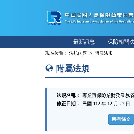
跳
至
主
要
內
最新訊息
保險相關
容
:::
現在位置：
法規內容
附屬法規
附屬法規
法規名稱：
專業再保險業財務業務
修正日期：
民國 112 年 12 月 27 日
法
規
所有條文
功
能