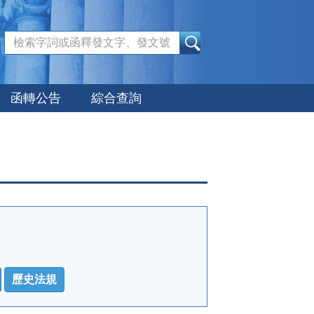
:::
函轉公告
綜合查詢
歷史法規