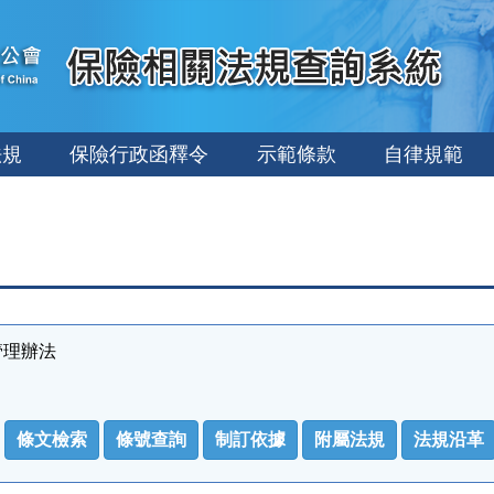
法規
保險行政函釋令
示範條款
自律規範
管理辦法
條文檢索
條號查詢
制訂依據
附屬法規
法規沿革