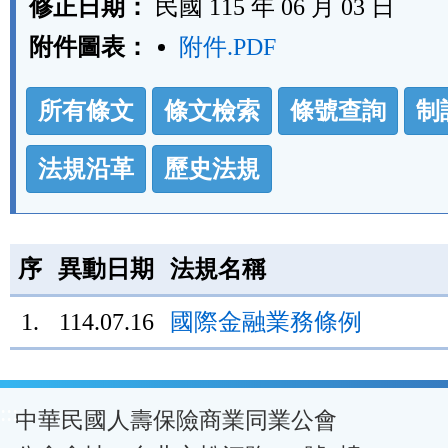
修正日期：
民國 115 年 06 月 03 日
附件圖表：
附件.PDF
法
所有條文
條文檢索
條號查詢
制
規
功
法規沿革
歷史法規
能
按
鈕
序
異動日期
法規名稱
區
1.
114.07.16
國際金融業務條例
:::
中華民國人壽保險商業同業公會