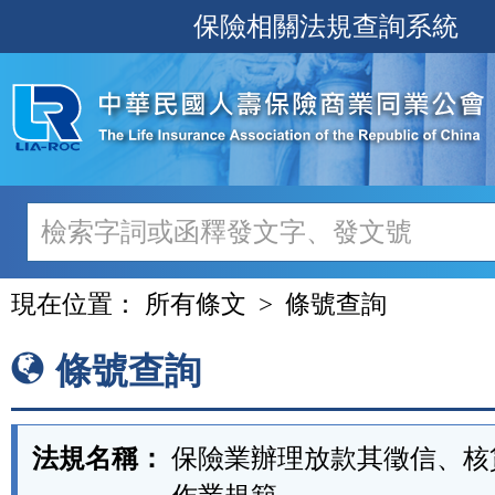
跳
保險相關法規查詢系統
至
主
要
內
容
現在位置：
所有條文
條號查詢
條號查詢
法規名稱：
保險業辦理放款其徵信、核