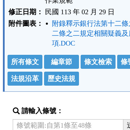
作業規範
修正日期：
民國 113 年 02 月 29 日
附件圖表：
附錄釋示銀行法第十二條
二條之二規定相關疑義及
項.DOC
法
所有條文
編章節
條文檢索
條
規
功
法規沿革
歷史法規
能
按
鈕
請輸入條號：
區