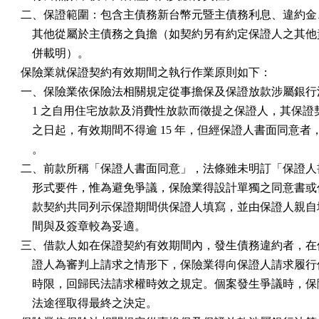
二、保證範圍：包含主債務新台幣元暨主債務利息、違約金、
    其他從屬於主債務之負擔（如契約另有約定保證人之其他
    併載明）。

保險業就保證契約有效期間之執行作業原則如下：

一、保險業依保險法相關規定從事擔保及保證放款涉屬銀行法第 
    1 之自用住宅放款及消費性放款而徵提之保證人，其保證
    之日起，有效期間不得逾 15 年，但經保證人書面同意者
    。

二、前款所稱「保證人書面同意」，法條雖未明訂「保證人書
    形式要件，惟為避免爭議，保險業得設計單獨之同意書或
    款契約共同列示保證期間供保證人填寫，並由保證人親自
    間與及簽章較為妥適。

三、借款人如在保證契約有效期間內，發生債務違約者，在保
    證人為審判上請求之情形下，保險業得向保證人請求履行
    時限，回歸民法請求權時效之規定。個案發生爭議時，保
    法途徑取得最終之決定。
