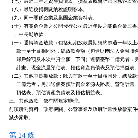
（七）最近三年之資產負債表、損益表或會計師財務報表查核
（八）最近稅捐機關納稅證明影本。

（九）同一關係企業及集團企業資料表。

（十）有關係企業之公開發行公司最近年度之關係企業三書表
二、中長期放款：

（一）週轉資金放款（包括短期放款展期續約超過一年以上者
      款一至十目相同外，總放款金額（包含財團法人金融聯
      歸戶餘額及本次申貸金額，下同）達新臺幣二億元者，
      計畫、現金流量預估表、預估資產負債表及預估損益表。
（二）其他中長期放款：除與前款一至十目相同外，總放款金
      二億元者，另加送個案預計資金來源去路表、營運計畫
      預估表、預估資產負債表及預估損益表。

三、其他放款：依有關規定辦理。

前項所列資料，政府機關、公營事業及政府計畫性放款案件得
減少索取。
第 14 條