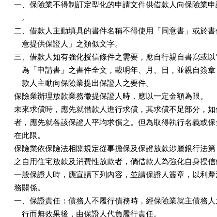
一、保險業不得制訂定型化的申請文件供借款人向保險業申請
    。

二、借款人主動填具的書件名稱不得使用「同意書」或於書件
    意提供保證人」之類似文字。

三、借款人如有強化授信條件之需要，應自行親自書寫或以電
    為「申請書」之書件全文，載明年、月、日，並親自簽章
    款人主動向保險業提出保證人之要件。

保險業辦理放款業務徵提保證人時，應以一定金額為限。

未來求償時，應先就借款人進行求償，其求償不足部分，如保
者，應先就各該保證人平均求償之。但為取得執行名義或保全
在此限。

保險業依保險法相關規定從事擔保及保證放款涉屬銀行法第 12 
之自用住宅放款及消費性放款者，倘借款人為強化自身授信條
一般保證人時，應宣讀下列內容，並請保證人簽章，以利釐清
務關係。

一、保證責任：債務人不履行債務時，經保險業就主債務人之
    行而無效果後，由保證人代負履行責任。
