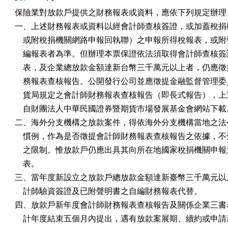
保險業對放款戶提供之財務報表或資料，應依下列規定辦理：
一、上述財務報表或資料以經會計師查核簽證，或加蓋稅捐機
    或附稅捐機關網路申報回執聯）之申報所得稅報表，或附
    編報表者為準。但辦理本票保證依法須取得會計師查核簽
    表，及企業總放款金額達新台幣三千萬元以上者，仍應徵
    務報表查核報告。公開發行公司並應徵提金融監督管理委
    貨局規定之會計師財務報表查核報告（即長式報告），上
    自財團法人中華民國證券暨期貨市場發展基金會網站下載。
二、海外分支機構之放款案件，得依海外分支機構當地之法令
    慣例，作為是否徵提會計師財務報表查核報告之依據，不
    之限制。惟放款戶仍應出具其向所在地國家稅捐機關申報
    表。

三、當年度新設立之放款戶總放款金額達新臺幣三千萬元以上
    計師驗資簽證及已附聲明書之自編財務報表代替。

四、放款戶新年度會計師財務報表查核報告及關係企業三書表
    計年度結束五個月內提出，遇有放款案展期、續約或申請