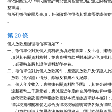
得依財團法人中華民國會計研究發展基金會所訂頒之財務會計
整重編。

前所列徵信範圍及事項，各保險業仍得依其業務需要或個案情
。
第 20 條
個人放款應辦理徵信事項如下：

一、徵信單位對於個人資料表所填經營事業，及土地、建物欄
    項與其有關資料核對，並應查明放款戶財產設定他項權利
    ，必要時並將其證件資料影印存卷。

二、徵信單位對於個人放款案件，應查詢放款戶及保證人於其
    放款（含保證）情形、餘額及有無不良紀錄。

三、個人年度收入，應根據有關資料酌予匡計，其在金融機構
    達新臺幣二千萬元者，應與最近年度綜合所得稅結算申報
    繳稅取款委託書或申報繳款書影本或扣繳憑單影本核對；
    得以稅捐機關核發之綜合所得稅稅額證明書或各類所得歸
    。但放款申請人如屬依法免納所得稅者，得以給付薪資單