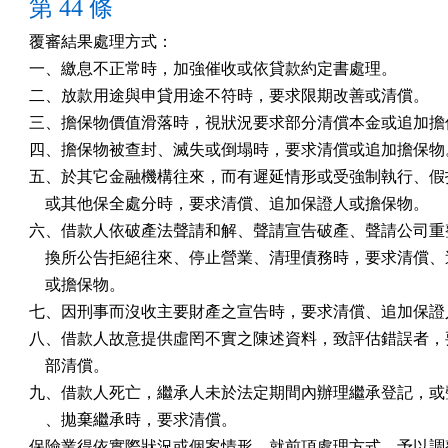
第 44 條
覆審結果處理方式：

一、繳息不正常時，加強催收或依貸款約定書處理。 

二、放款用途與申貸用途不符時，要求限期改善或清償。  

三、擔保物價值滑落時，視狀況要求部分清償本金或追加擔保
四、擔保物被查封、滅失或倒塌時，要求清償或追加擔保物。
五、於其它金融機構往來，而有遲延情形或受強制執行、假扣
    或其他保全處分時，要求清償、追加保證人或擔保物。

六、借款人依破產法聲請和解、聲請宣告破產、聲請公司重整
    換所公告拒絕往來、停止營業、清理債務時，要求清償、
    或擔保物。

七、因刑事而沒收主要財產之宣告時，要求清償、追加保證人
八、借款人故意提供虛罔不實之陳述資料，致評估錯誤者，要
    部清償。

九、借款人死亡，繼承人未於法定期間內辦理繼承登記，或聲
    、拋棄繼承時，要求清償。

保險業得依實際狀況或個案情形，就前項處理方式，予以調整