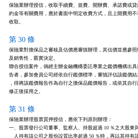
保險業辦理授信，收取手續費、規費、開辦費、承諾費或貸款
約金等有關費用，應於書面中明定收費方式，且上開費用不得
收取。
第 30 條
保險業對擔保品之審核及估價應審慎辦理，其估價並應參照時
及銷售性，覈實決定。

聯合授信案件，倘經主辦金融機構委託專業之鑑價機構出具擔
告者，參加會員公司經依自行鑑價標準，審慎評估該鑑價結果
，得將該鑑價報告作為自行之擔保品鑑價報告，或依其自行評
修正後採用之。
第 31 條
保險業辦理股票質押授信，應依下列原則辦理： 

一、股票發行公司董事、監察人、持股超過 10 ％之大股東與
    人持有該公司之股份設質比率超過 50 ％時，再以其持有