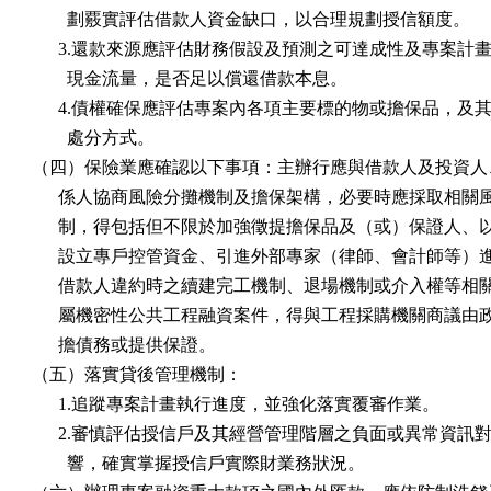
        劃覈實評估借款人資金缺口，以合理規劃授信額度。

      3.還款來源應評估財務假設及預測之可達成性及專案計畫
        現金流量，是否足以償還借款本息。

      4.債權確保應評估專案內各項主要標的物或擔保品，及其
        處分方式。

（四）保險業應確認以下事項：主辦行應與借款人及投資人、
      係人協商風險分攤機制及擔保架構，必要時應採取相關
      制，得包括但不限於加強徵提擔保品及（或）保證人、
      設立專戶控管資金、引進外部專家（律師、會計師等）
      借款人違約時之續建完工機制、退場機制或介入權等相
      屬機密性公共工程融資案件，得與工程採購機關商議由
      擔債務或提供保證。

（五）落實貸後管理機制：

      1.追蹤專案計畫執行進度，並強化落實覆審作業。

      2.審慎評估授信戶及其經營管理階層之負面或異常資訊對
        響，確實掌握授信戶實際財業務狀況。
