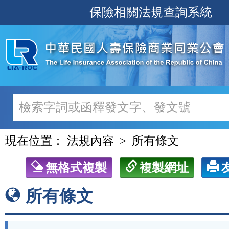
跳
保險相關法規查詢系統
至
主
要
內
容
現在位置：
法規內容
所有條文
無格式複製
複製網址
所有條文