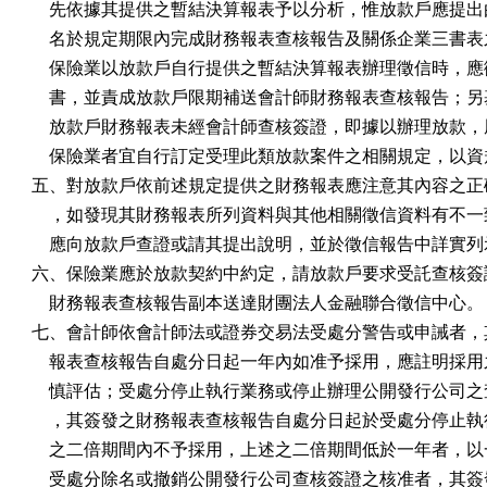
    先依據其提供之暫結決算報表予以分析，惟放款戶應提出
    名於規定期限內完成財務報表查核報告及關係企業三書表
    保險業以放款戶自行提供之暫結決算報表辦理徵信時，應
    書，並責成放款戶限期補送會計師財務報表查核報告；另
    放款戶財務報表未經會計師查核簽證，即據以辦理放款，
    保險業者宜自行訂定受理此類放款案件之相關規定，以資
五、對放款戶依前述規定提供之財務報表應注意其內容之正確
    ，如發現其財務報表所列資料與其他相關徵信資料有不一
    應向放款戶查證或請其提出說明，並於徵信報告中詳實列
六、保險業應於放款契約中約定，請放款戶要求受託查核簽證
    財務報表查核報告副本送達財團法人金融聯合徵信中心。

七、會計師依會計師法或證券交易法受處分警告或申誡者，其
    報表查核報告自處分日起一年內如准予採用，應註明採用
    慎評估；受處分停止執行業務或停止辦理公開發行公司之
    ，其簽發之財務報表查核報告自處分日起於受處分停止執
    之二倍期間內不予採用，上述之二倍期間低於一年者，以
    受處分除名或撤銷公開發行公司查核簽證之核准者，其簽