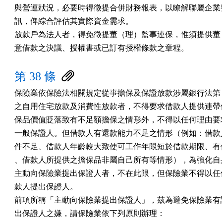
與營運狀況，必要時得徵提合併財務報表，以瞭解聯屬企業整
訊，俾綜合評估其實際資金需求。

放款戶為法人者，得免徵提董（理）監事連保，惟須提供董（
意借款之決議、授權書或已訂有授權條款之章程。
第 38 條
保險業依保險法相關規定從事擔保及保證放款涉屬銀行法第 12 
之自用住宅放款及消費性放款者，不得要求借款人提供連帶保
保品價值貶落致有不足額擔保之情形外，不得以任何理由要求
一般保證人。但借款人有還款能力不足之情形（例如：借款人
件不足、借款人年齡較大致使可工作年限短於借款期限、有信
、借款人所提供之擔保品非屬自己所有等情形），為強化自身
主動向保險業提出保證人者，不在此限，但保險業不得以任何
款人提出保證人。

前項所稱「主動向保險業提出保證人」，茲為避免保險業有誘
出保證人之嫌，請保險業依下列原則辦理：
