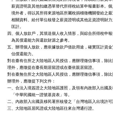
    薪資證明及其他扣繳憑單替代所得稅結算申報書影本。個
    境外者，得以其所得來源地區所屬稅捐稽徵機關發給之最
    相關資料、給付單位核發之薪資證明或其他足資證明財力
    匡計。

四、個人放款戶，其填送個人收入情形，與綜合所得稅申報書
    為其償還能力與還款財源之參考。

五、辦理個人放款，應依據放款戶借款用途，確實匡計資金實
    估償還能力。

對在臺有住所之大陸地區人民授信，應辦理徵信事項，除比照
理外，應徵提在臺長期居留證或在臺依親居留證。

對在臺無住所之大陸地區人民授信，應辦理徵信事項，除比照
辦理外，應徵提下列文件：

一、合法入境簽證之大陸地區護照，及領有內政部入出國及移
    「中華民國統一證號基資表」等。

二、內政部入出國及移民署所核發之「台灣地區入出境許可證
三、大陸地區居民證或大陸地區往來台灣通行證。
