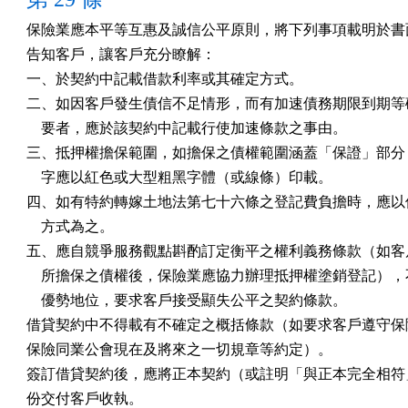
保險業應本平等互惠及誠信公平原則，將下列事項載明於書面
告知客戶，讓客戶充分瞭解：

一、於契約中記載借款利率或其確定方式。

二、如因客戶發生債信不足情形，而有加速債務期限到期等確
    要者，應於該契約中記載行使加速條款之事由。

三、抵押權擔保範圍，如擔保之債權範圍涵蓋「保證」部分，
    字應以紅色或大型粗黑字體（或線條）印載。

四、如有特約轉嫁土地法第七十六條之登記費負擔時，應以個
    方式為之。

五、應自競爭服務觀點斟酌訂定衡平之權利義務條款（如客戶
    所擔保之債權後，保險業應協力辦理抵押權塗銷登記），
    優勢地位，要求客戶接受顯失公平之契約條款。

借貸契約中不得載有不確定之概括條款（如要求客戶遵守保險
保險同業公會現在及將來之一切規章等約定）。

簽訂借貸契約後，應將正本契約（或註明「與正本完全相符」
份交付客戶收執。
