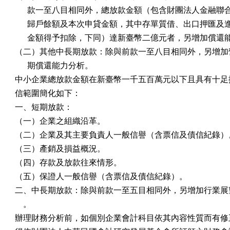
      款一至八目相同外，總放款金額（包含財團法人金融聯
      歸戶餘額及本次申貸金額，其中存單質借、出口押匯及
      金額得予扣除，下同）達新臺幣二億元者，另增加償還
（二）其他中長期放款：除與前款一至八目相同外，另增加營
      期償還能力分析。

中小企業總放款金額在新臺幣一千五百萬元以下且具有十足擔
信範圍簡化如下：

一、短期放款：

（一）企業之組織沿革。

（二）企業及其主要負責人一般信譽（含票信及債信紀錄）。
（三）產銷及損益概況。

（四）存款及放款往來情形。

（五）保證人一般信譽（含票信及債信紀錄）。

二、中長期放款：除與前款一至五目相同外，另增加行業展望
    。

辦理財務分析前，如個別企業會計科目依其內容性質而有修正