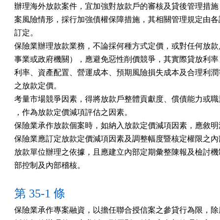
辦理海外放款案件，宜加強對放款戶的審核及貸後管理措施，
案風險情形，採行加強債權保障措施，其相關管理規定由各該
訂定。

保險業辦理放款業務，不論採何種方式定價，或對任何放款戶
事業或政府機關），應避免惡性削價競爭，其實際貸放利率，
利率、資產配置、營運成本、預期風險損失成本及合理利潤等
之放款定價。

考量市場競爭因素，得將放款戶整體貢獻度、償債能力或職業
，作為放款定價減項評估之因素。

保險業承作放款個案時，如納入放款定價減項因素，應敘明減
保險業應訂定放款定價減項因素及調整幅度暨核定權限之內部
放款單位辦理之依據，且應建立內部定期彙整陳報及檢討機制
部控制及內部稽核。
第 35-1 條
保險業承作專案融資，以擔任聯合授信案之參貸行為限，除應