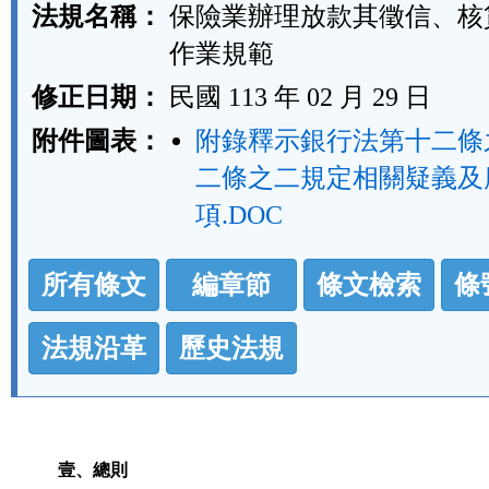
法規名稱：
保險業辦理放款其徵信、核
作業規範
修正日期：
民國 113 年 02 月 29 日
附件圖表：
附錄釋示銀行法第十二條
二條之二規定相關疑義及
項.DOC
法
所有條文
編章節
條文檢索
條
規
功
法規沿革
歷史法規
能
按
鈕
壹、總則
區