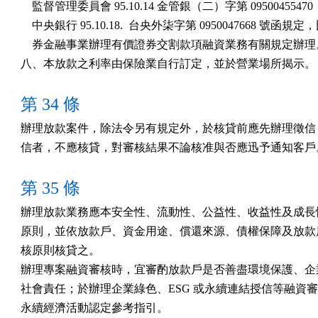
    監督管理委員會 95.10.14 金管銀（二）字第 09500455470 
    中央銀行 95.10.18.  台央外柒字第 0950047668 號函規定
    券金融事業辦理有價證券交割款項融資業務有關規定辦理。
八、本放款之利率由保險業自行訂定，並於營業場所揭示。
第 34 條
辦理放款案件，除法令另有規定外，於核貸前應先辦理徵信，
信者，不應核貸，對審核結果不論核准與否應迅予通知客戶
第 35 條
辦理放款業務應本安全性、流動性、公益性、收益性及成長性
原則，並依放款戶、資金用途、償還來源、債權保障及放款展
核原則核貸之。

辦理專案融資審核時，宜審酌放款戶是否善盡環境保護、企業
社會責任；於辦理企業綠色、ESG 或永續連結授信等融資審
永續經濟活動認定參考指引。
