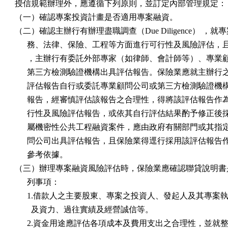
授信規範辦理外，應遵循下列原則，並訂定內部管理規定：

（一）確認專案投資計畫是否適用專案融資。

（二）確認主辦行有辦理盡職調查（Due Diligence） ，就
      務、法律、保險、工程等方面進行可行性及風險評估，
      ，主辦行有委託外部專家（如律師、會計師等）、專業
      第三方檢測驗證機構出具評估報告。保險業應就主辦行
      評估報告自行或委託專業顧問公司或第三方檢測驗證機
      報告，經審慎評估該報告之合理性，得將該評估報告作
      行性及風險評估報告，或依其自行評估結果酌予修正後
      屬機密性公共工程融資案件，應由政府有關部門或其指
      問公司出具評估報告，且保險業得逕行採用該評估報告
      參考依據。

（三）辦理專案融資風險評估時，保險業應確認聯貸說明書是
      列事項：

      1.借款人之主要股東、專案之投資人、發起人及其專案執
        及資力、過往實績及經營誠信等。

      2.資金用途應評估各項成本及費用支出之合理性，並就整