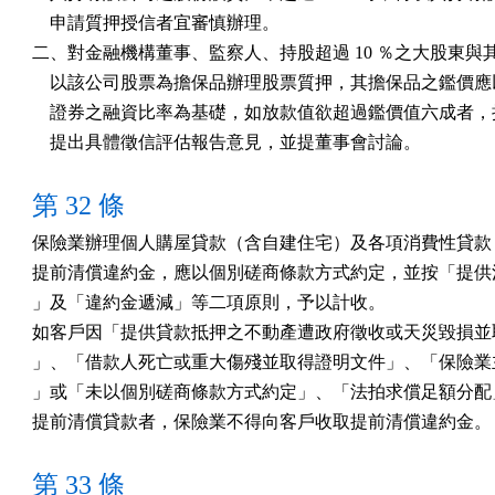
    申請質押授信者宜審慎辦理。

二、對金融機構董事、監察人、持股超過 10 ％之大股東與其
    以該公司股票為擔保品辦理股票質押，其擔保品之鑑價應
    證券之融資比率為基礎，如放款值欲超過鑑價值六成者，
    提出具體徵信評估報告意見，並提董事會討論。
第 32 條
保險業辦理個人購屋貸款（含自建住宅）及各項消費性貸款，
提前清償違約金，應以個別磋商條款方式約定，並按「提供消
」及「違約金遞減」等二項原則，予以計收。

如客戶因「提供貸款抵押之不動產遭政府徵收或天災毀損並取
」、「借款人死亡或重大傷殘並取得證明文件」、「保險業主
」或「未以個別磋商條款方式約定」、「法拍求償足額分配」
提前清償貸款者，保險業不得向客戶收取提前清償違約金。
第 33 條