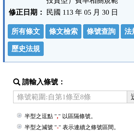
投資型）費率相關規範
修正日期：
民國 113 年 05 月 30 日
法
所有條文
條文檢索
條號查詢
法
規
功
歷史法規
能
按
鈕
請輸入條號：
區
半型之逗點 "
,
" 以區隔條號。
半型之減號 "
-
" 表示連續之條號區間。