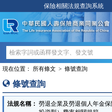
跳
保險相關法規查詢系統
至
主
要
內
容
現在位置：
所有條文
條號查詢
條號查詢
法規名稱：
勞退企業及勞退個人年金保