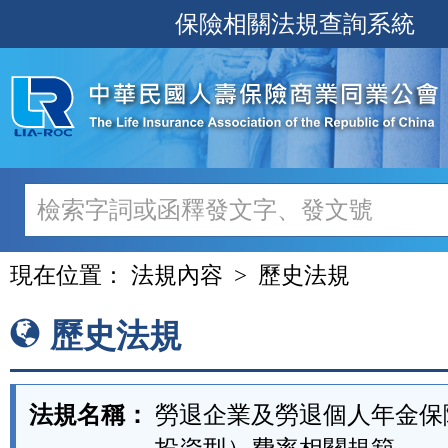
跳
保險相關法規查詢系統
至
主
要
內
容
現在位置：
法規內容
歷史法規
歷史法規
法規名稱：
勞退企業及勞退個人年金保