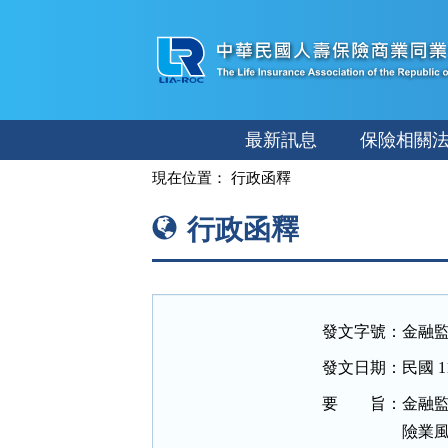
跳
至
主
要
內
最新訊息
保險相關
容
:::
現在位置：
行政函釋
行政函釋
發文字號：
金融監
發文日期：
民國 11
要 旨：
金融
險業