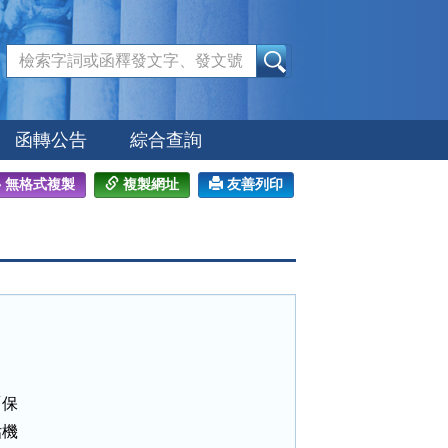
:::
函轉公告
綜合查詢
無格式複製
複製網址
友善列印
保

機
