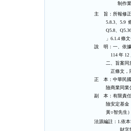
主    旨：所報修正
          5.
          Q
          
說    明：一、依據貴
              1
          二
              
正    本：中
          險
副    本：有
         
法源編註：
1.依
  財